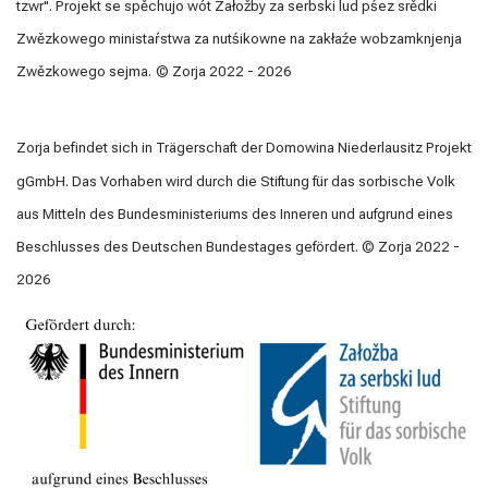
tzwr". Projekt se spěchujo wót Załožby za serbski lud pśez srědki
Zwězkowego ministaŕstwa za nutśikowne na zakłaźe wobzamknjenja
Zwězkowego sejma.
© Zorja 2022 - 2026
Zorja befindet sich in Trägerschaft der Domowina Niederlausitz Projekt
gGmbH. Das Vorhaben wird durch die Stiftung für das sorbische Volk
aus Mitteln des Bundesministeriums des Inneren und aufgrund eines
Beschlusses des Deutschen Bundestages gefördert.
© Zorja 2022 -
2026