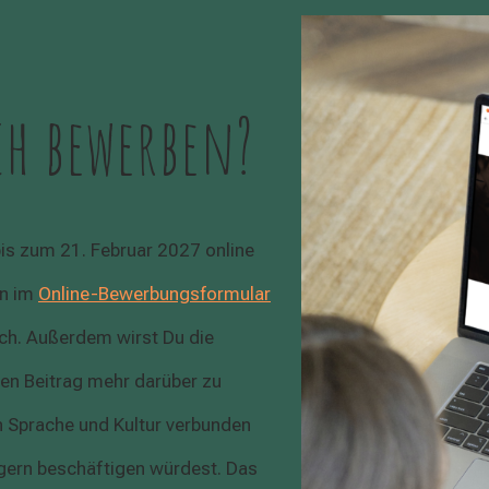
h bewerben?
is zum 21. Februar 2027 online
en im
Online-Bewerbungsformular
och. Außerdem wirst Du die
gen Beitrag mehr darüber zu
n Sprache und Kultur verbunden
 gern beschäftigen würdest. Das