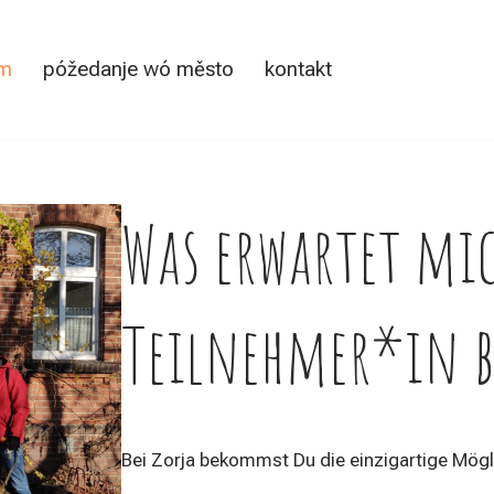
am
póžedanje wó město
kontakt
Was erwartet mic
Teilnehmer*in be
Bei Zorja bekommst Du die einzigartige Mög