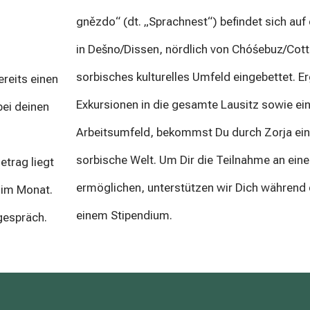
gnězdo“ (dt. „Sprachnest“) befindet sich auf
in Dešno/Dissen, nördlich von Chóśebuz/Cottb
sorbisches kulturelles Umfeld eingebettet. E
reits einen
Exkursionen in die gesamte Lausitz sowie ei
bei deinen
Arbeitsumfeld, bekommst Du durch Zorja einen
sorbische Welt. Um Dir die Teilnahme an ei
etrag liegt
ermöglichen, unterstützen wir Dich während 
o im Monat.
einem Stipendium.
gespräch.