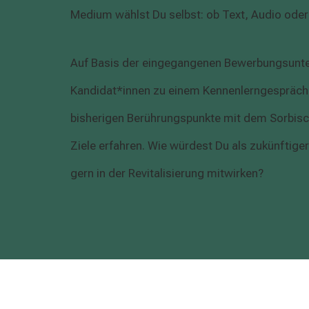
Medium wählst Du selbst: ob Text, Audio oder 
Auf Basis der eingegangenen Bewerbungsunter
Kandidat*innen zu einem Kennenlerngespräch e
bisherigen Berührungspunkte mit dem Sorbisc
Ziele erfahren. Wie würdest Du als zukünftige
gern in der Revitalisierung mitwirken?