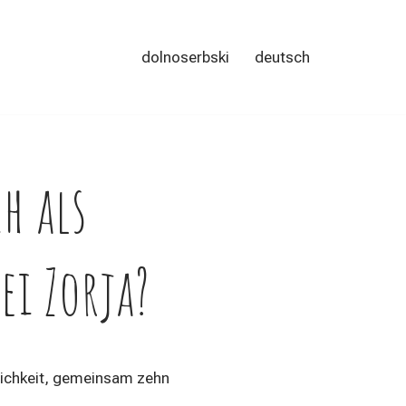
dolnoserbski
deutsch
h als
i Zorja?
lichkeit, gemeinsam zehn