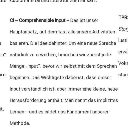
ute
Audiomaterial und Literatur zum Einsatz.
TPR
CI – Comprehensible Input
– Das ist unser
Stor
Hauptansatz, auf dem fast alle unsere Aktivitäten
lust
e
basieren. Die Idee dahinter: Um eine neue Sprache
erwi
en”.
natürlich zu erwerben, brauchen wir zuerst jede
Voka
Menge „Input“, bevor wir selbst mit dem Sprechen
ure
stum
beginnen. Das Wichtigste dabei ist, dass dieser
Input verständlich ist, aber immer eine kleine, neue
Herausforderung enthält. Man nennt das implizites
t,
Lernen – und es bildet das Fundament unserer
Methode.