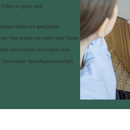
Video ist ganz egal.
lagen laden wir geeignete
in. Hier wollen wir mehr über Deine
hen sowie Deine Motivation und
r Teil unserer Sprachgemeinschaft