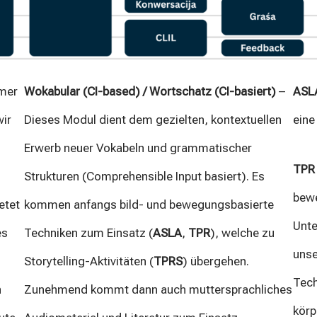
mer
Wokabular (CI-based) / Wortschatz (CI-basiert)
–
ASL
wir
Dieses Modul dient dem gezielten, kontextuellen
eine
Erwerb neuer Vokabeln und grammatischer
TPR
Strukturen (Comprehensible Input basiert). Es
bewe
etet
kommen anfangs bild- und bewegungsbasierte
Unte
es
Techniken zum Einsatz (
ASLA
,
TPR
), welche zu
unse
Storytelling-Aktivitäten (
TPRS
) übergehen.
Tech
n
Zunehmend kommt dann auch muttersprachliches
körp